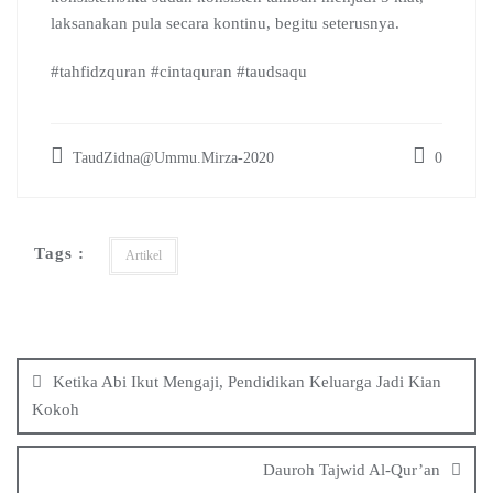
laksanakan pula secara kontinu, begitu seterusnya.
#tahfidzquran #cintaquran #taudsaqu
TaudZidna@Ummu.Mirza-2020
0
Tags :
Artikel
Post
navigation
Ketika Abi Ikut Mengaji, Pendidikan Keluarga Jadi Kian
Kokoh
Dauroh Tajwid Al-Qur’an