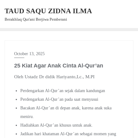
Skip
TAUD SAQU ZIDNA ILMA
to
content
Berakhlaq Qur'ani Berjiwa Pemberani
October 13, 2025
25 Kiat Agar Anak Cinta Al-Qur’an
Oleh Ustadz Dr didik Hariyanto,Lc., M.PI
Perdengarkan Al-Qur’an sejak dalam kandungan
Perdengarkan Al-Qur’an pada saat menyusui
Bacakan Al-Qur’an di depan anak, karena anak suka
meniru.
Hadiahkan Al-Qur’an khusus untuk anak.
Jadikan hari khataman Al-Qur’an sebagai momen yang