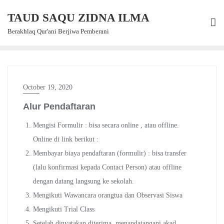
Skip
TAUD SAQU ZIDNA ILMA
to
content
Berakhlaq Qur'ani Berjiwa Pemberani
October 19, 2020
Alur Pendaftaran
Mengisi Formulir : bisa secara online , atau offline.
Online di link berikut :
Membayar biaya pendaftaran (formulir) : bisa transfer
(lalu konfirmasi kepada Contact Person) atau offline
dengan datang langsung ke sekolah.
Mengikuti Wawancara orangtua dan Observasi Siswa
Mengikuti Trial Class
Setelah dinyatakan diterima, menandatangani akad