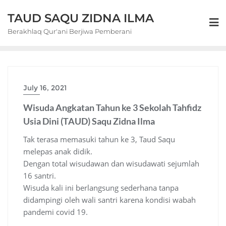
Skip
TAUD SAQU ZIDNA ILMA
to
content
Berakhlaq Qur'ani Berjiwa Pemberani
July 16, 2021
Wisuda Angkatan Tahun ke 3 Sekolah Tahfidz
Usia Dini (TAUD) Saqu Zidna Ilma
Tak terasa memasuki tahun ke 3, Taud Saqu
melepas anak didik.
Dengan total wisudawan dan wisudawati sejumlah
16 santri.
Wisuda kali ini berlangsung sederhana tanpa
didampingi oleh wali santri karena kondisi wabah
pandemi covid 19.