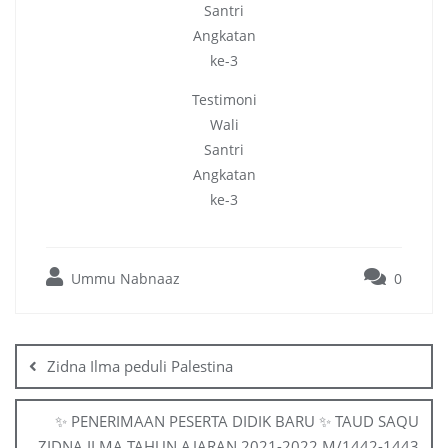
Santri
Angkatan
ke-3
Testimoni
Wali
Santri
Angkatan
ke-3
Ummu Nabnaaz
0
Post
navigation
Zidna Ilma peduli Palestina
✨ PENERIMAAN PESERTA DIDIK BARU ✨ TAUD SAQU
ZIDNA ILMA TAHUN AJARAN 2021-2022 M/1442-1443