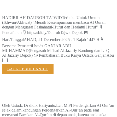
Dauroh Tajwid Al-Qur’an
HADIRILAH DAUROH TAJWIDTerbuka Untuk Umum
(Ikhwan/Akhwat) "Meraih Kesempurnaan membaca Al-Quran
dengan Menguasai Fashahatul-Huruf dan Haalatul Huruf" 📎
Pendaftaran 👇 https://bit.ly/DaurohTajwidDepok 📅
Hari/TanggalAHAD, 21 Desember 2025 - 1 Rajab 1447 H 🎙
Bersama PemateriUstadz GANJAR ABU
MUHAMMAD(Pengasuh Ma'had Al-Jazariy Bandung dan LTQ
Al-Jazariy Depok) 📜 Pembahasan Buku Karya Ustadz Ganjar Abu
[...]
BACA LEBIH LANJUT
25 Kiat Agar Anak Cinta Al-
Qur’an
Oleh Ustadz Dr didik Hariyanto,Lc., M.PI Perdengarkan Al-Qur’an
sejak dalam kandungan Perdengarkan Al-Qur’an pada saat
menyusui Bacakan Al-Qur’an di depan anak, karena anak suka