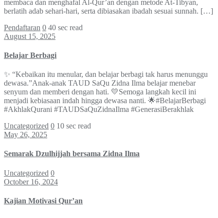
membaca dan menghafal Al-Qur’an dengan metode At-Tibyan,
berlatih adab sehari-hari, serta dibiasakan ibadah sesuai sunnah. […]
Pendaftaran
0
40 sec read
August 15, 2025
Belajar Berbagi
✨ “Kebaikan itu menular, dan belajar berbagi tak harus menunggu
dewasa.”Anak-anak TAUD SaQu Zidna Ilma belajar menebar
senyum dan memberi dengan hati. 💛Semoga langkah kecil ini
menjadi kebiasaan indah hingga dewasa nanti. 🌟#BelajarBerbagi
#AkhlakQurani #TAUDSaQuZidnaIlma #GenerasiBerakhlak
Uncategorized
0
10 sec read
May 26, 2025
Semarak Dzulhijjah bersama Zidna Ilma
Uncategorized
0
October 16, 2024
Kajian Motivasi Qur’an