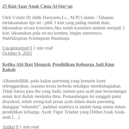
25 Kiat Agar Anak Cinta Al-Qur’an
Oleh Ustadz Dr didik Hariyanto,Lc., M.PI Catatan : Tahapan
melaksanakan tips ini : pilih 3 kiat yang paling mudah dulu,
laksanakan secara konsisten.Jika sudah konsisten tambah menjadi 5
kiat, laksanakan pula secara kontinu, begitu seterusnya.
#tahfidzquran #cintaquran #taudsaqu
Uncategorized
0
1 min read
October 6, 2025
Ketika Abi Ikut Mengaji, Pendidikan Keluarga Jadi Kian
Kokoh
Alhamdulillāh, pada kajian parenting yang kemarin kami
selenggarakan, suasana terasa berbeda sekaligus membahagiakan.
Tidak hanya para ibu yang hadir, namun para ayah pun bersemangat
untuk ikut duduk menimba ilmu. Pemandangan ini sungguh patut
disyukuri, sebab sering kali peran ayah dalam dunia parenting
dianggap “sekunder”, padahal sejatinya ia adalah tiang utama dalam
pendidikan keluarga. Ayah: Figur Teladan yang Dilihat Anak Anak-
anak […]
Artikel
0
1 min read