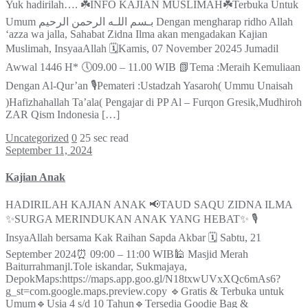
Yuk hadirilah…. ☘️INFO KAJIAN MUSLIMAH☘️Terbuka Untuk
Umum بـسم اللـه الرحمن الرحيم Dengan mengharap ridho Allah
‘azza wa jalla, Sahabat Zidna Ilma akan mengadakan Kajian
Muslimah, InsyaaAllah 🗓️Kamis, 07 November 20245 Jumadil
Awwal 1446 H* 🕔09.00 – 11.00 WIB 📗Tema :Meraih Kemuliaan
Dengan Al-Qur’an 🎙️Pemateri :Ustadzah Yasaroh( Ummu Unaisah
)Hafizhahallah Ta’ala( Pengajar di PP Al – Furqon Gresik,Mudhiroh
ZAR Qism Indonesia […]
Uncategorized
0
25 sec read
September 11, 2024
Kajian Anak
HADIRILAH KAJIAN ANAK 📢TAUD SAQU ZIDNA ILMA
✨SURGA MERINDUKAN ANAK YANG HEBAT✨ 🎙️
InsyaAllah bersama Kak Raihan Sapda Akbar 🗓️ Sabtu, 21
September 2024⏰ 09:00 – 11:00 WIB🕌 Masjid Merah
Baiturrahmanjl.Tole iskandar, Sukmajaya,
DepokMaps:https://maps.app.goo.gl/N18txwUVxXQc6mAs6?
g_st=com.google.maps.preview.copy 🔹Gratis & Terbuka untuk
Umum🔹Usia 4 s/d 10 Tahun🔹Tersedia Goodie Bag &