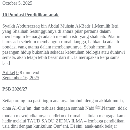
October 5, 2025
10 Pondasi Pendidikan anak
Syaikh Abdurrazzaq bin Abdul Muhsin Al-Badr 1.Memilih Istri
yang Shalihah Sesungguhnya di antara pilar pertama dalam
membangun keluarga adalah memilih istri yang shalihah. Pilar ini
harus ada sebelum membangun rumah tangga, bahkan ia adalah
pondasi yang utama dalam membangunnya. Sebab memilih
pasangan hidup bukanlah sekadar kebutuhan biologis atau duniawi
semata, akan tetapi lebih besar dari itu. Ia merupakan kerja sama
[…]
Artikel
0
8 min read
September 16, 2025
PSB 2026/27
Setiap orang tua pasti ingin anaknya tumbuh dengan akhlak mulia,
cinta Al-Qur’an, dan terbiasa dengan sunnah Nabi ﷺ.Namun, tidak
mudah mewujudkannya sendirian di rumah… Itulah mengapa kami
hadir melalui TAUD SAQU ZIDNA ILMA – lembaga pendidikan
usia dini dengan kurikulum Qur’ani. Di sini, anak-anak belajar