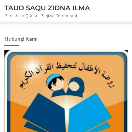
Skip
TAUD SAQU ZIDNA ILMA
to
Berakhlaq Qur'ani Berjiwa Pemberani
content
Hubungi Kami