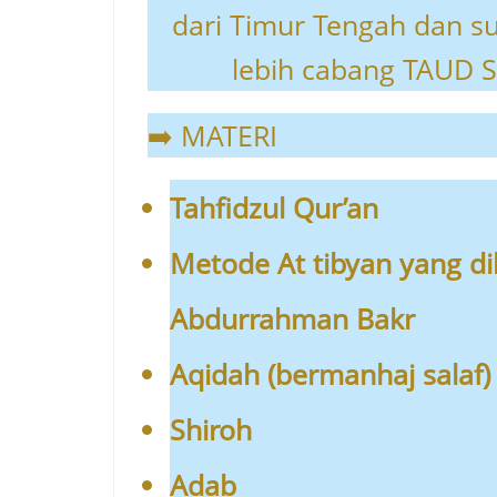
dari Timur Tengah dan s
lebih cabang TAUD S
➡️ MATERI
Tahfidzul Qur’an
Metode At tibyan yang d
Abdurrahman Bakr
Aqidah (bermanhaj salaf)
Shiroh
Adab