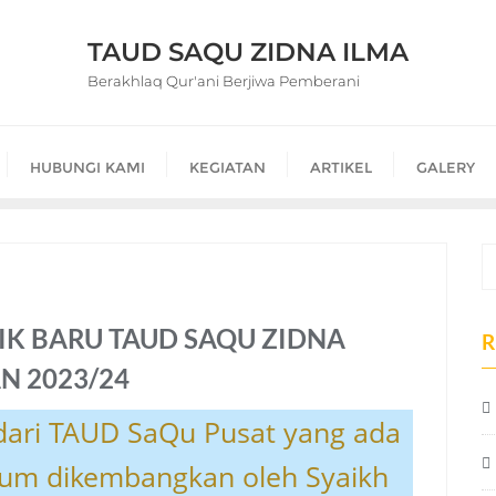
TAUD SAQU ZIDNA ILMA
Berakhlaq Qur'ani Berjiwa Pemberani
HUBUNGI KAMI
KEGIATAN
ARTIKEL
GALERY
IK BARU TAUD SAQU ZIDNA
R
N 2023/24
ari TAUD SaQu Pusat yang ada
lum dikembangkan oleh Syaikh