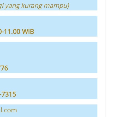
gi yang kurang mampu)
00-11.00 WIB
776
-7315
il.com