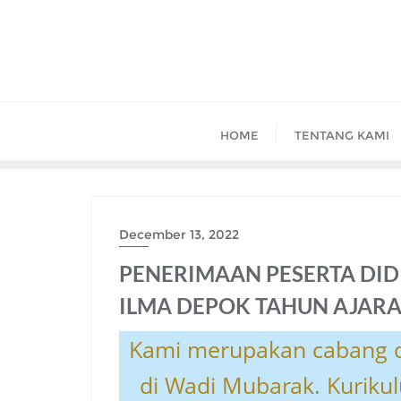
Skip
to
content
HOME
TENTANG KAMI
December 13, 2022
PENERIMAAN PESERTA DID
ILMA DEPOK TAHUN AJARA
Kami merupakan cabang d
di Wadi Mubarak. Kuriku