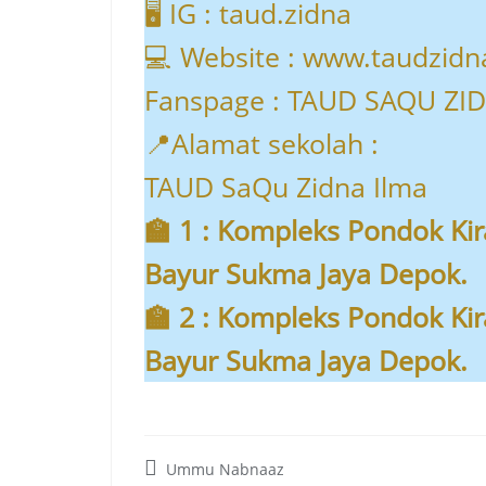
🖥️ IG : taud.zidna
💻 Website : www.taudzidna
Fanspage : TAUD SAQU ZI
📍Alamat sekolah :
TAUD SaQu Zidna Ilma
🏫 1 : Kompleks Pondok Kira
Bayur Sukma Jaya Depok.
🏫 2 : Kompleks Pondok Kira
Bayur Sukma Jaya Depok.
Ummu Nabnaaz