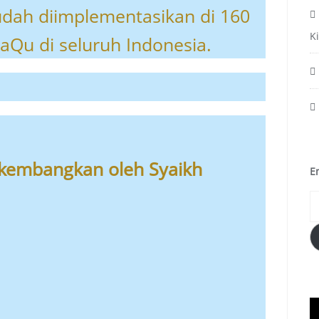
udah diimplementasikan di 160
K
aQu di seluruh Indonesia.
ikembangkan oleh Syaikh
E