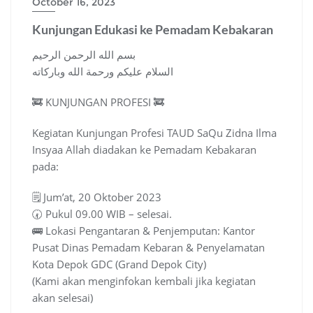
October 16, 2023
Kunjungan Edukasi ke Pemadam Kebakaran
بسم الله الرحمن الرحيم
السلام عليكم ورحمة الله وباركاته
🚒 KUNJUNGAN PROFESI 🚒
Kegiatan Kunjungan Profesi TAUD SaQu Zidna Ilma
Insyaa Allah diadakan ke Pemadam Kebakaran
pada:
🗒️ Jum’at, 20 Oktober 2023
🕢 Pukul 09.00 WIB – selesai.
🚌 Lokasi Pengantaran & Penjemputan: Kantor
Pusat Dinas Pemadam Kebaran & Penyelamatan
Kota Depok GDC (Grand Depok City)
(Kami akan menginfokan kembali jika kegiatan
akan selesai)