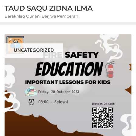
Skip
TAUD SAQU ZIDNA ILMA
to
Berakhlaq Qur'ani Berjiwa Pemberani
content
UNCATEGORIZED