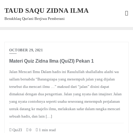
Skip
TAUD SAQU ZIDNA ILMA
to
content
Berakhlaq Qur'ani Berjiwa Pemberani
OCTOBER 29, 2021
Materi Quiz Zidna Ilma (QuiZI) Pekan 1
Jalan Mencari Ilmu Dalam hadis ini Rasulullah shallallahu alaihi wa
sallam bersabda “Barangsiapa yang menempuh jalan yang dijalan
tersebut dia mencari ilmu …” maksud dari “jalan” disini dapat
dimaknai dengan dua pengertian. Jalan yang nyata dan imajiner. Jalan
yang nyata contohnya seperti usaha seseorang menempuh perjalanan
untuk datang ke majelis ilmu, melakukan safar dalam rangka mencari
sebuah hadis, dan lain […]
QuiZI
0
1 min read