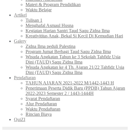
Materi & Program Pendidikan
Waktu Belajar
Artikel
Tulisan 1
Menghafal Asmaul Husna
Kegiatan Harian Santri Taud Saqu Zidna Ilma
Kreativititas Anak, Bekal Si Kecil Di Kemudian Hari
Galery
Zidna Ilma peduli Palestina
Program Jumat Berbagi Taud Saqu Zidna Ilma
Wisuda Angkatan Tahun ke 3 Sekolah Tahfidz Usia
Dini (TAUD) Saqu Zidna Ilma
Wisuda Angkatan ke 4 Th. Ajaran 21/22 Tahfidz Usia
Dini (TAUD) Saqu Zidna Ilma
Pendaftaran
TAHUN AJARAN 2021-2022 M/1442-1443 H
Penerimaan Peserta Didik Baru (PPDB) Tahun Ajaran
2022-2023 Semester 2 / 1443-1444H
Syarat Pendaftaran
Alur Pendaftaran
Waktu Pendaftaran
Rincian Biaya
QuiZI