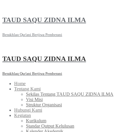
Skip
to
content
TAUD SAQU ZIDNA ILMA
Berakhlaq Qur'ani Berjiwa Pemberani
TAUD SAQU ZIDNA ILMA
Berakhlaq Qur'ani Berjiwa Pemberani
Home
Tentang Kami
Sekilas Tentang TAUD SAQU ZIDNA ILMA
Visi Misi
Struktur Organisasi
Hubungi Kami
Kegiatan
Kurikulum
Standar Output Kelulusan
Kalender Akedemik