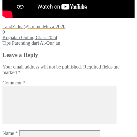
TaudZidna@Ummu.Mirza-2020
0
Post
Kegiatan Outing Class 2024
Tips Parenting dari Al-Qur’an
navigation
Leave a Reply
Your email address will not be published.
Required fields are
marked
*
Comment
*
Name
*